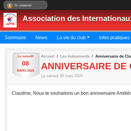
Panneau de gestion des cookies
Se connecter
Association des Internationau
Sommaire
News
La vie du club
Infos pratiques
Accueil
Les évènements
Anniversaire de Cl
Le
samedi
08
ANNIVERSAIRE DE
MARS
2025
Le
samedi
08
mars
2025
Claudine, Nous te souhaitons un bon anniversaire Amitié