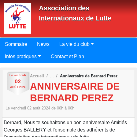
Panneau de gestion des cookies
Association des
Internationaux de Lutte
Sommaire
News
La vie du club
Infos pratiques
Contact et Plan
Le
vendredi
Accueil
Anniversaire de Bernard Perez
02
ANNIVERSAIRE DE
AOÛT
2024
BERNARD PEREZ
Le
vendredi
02
août
2024
de 00h à 00h
Bernard, Nous te souhaitons un bon anniversaire Amitiés
Georges BALLERY et l'ensemble des adhérents de