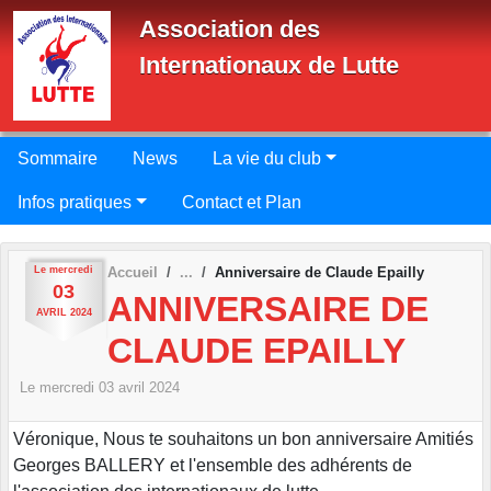
Panneau de gestion des cookies
Association des
Internationaux de Lutte
Sommaire
News
La vie du club
Infos pratiques
Contact et Plan
Le
mercredi
Accueil
Anniversaire de Claude Epailly
03
ANNIVERSAIRE DE
AVRIL
2024
CLAUDE EPAILLY
Le
mercredi
03
avril
2024
Véronique, Nous te souhaitons un bon anniversaire Amitiés
Georges BALLERY et l'ensemble des adhérents de