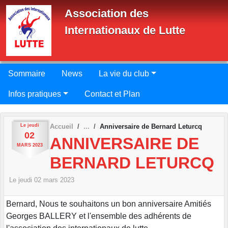
Panneau de gestion des cookies
Association des
Internationaux de Lutte
Sommaire
News
La vie du club
Infos pratiques
Contact et Plan
Le
jeudi
Accueil
Anniversaire de Bernard Leturcq
02
ANNIVERSAIRE DE
MARS
2023
BERNARD LETURCQ
Le
jeudi
02
mars
2023
Bernard, Nous te souhaitons un bon anniversaire Amitiés
Georges BALLERY et l'ensemble des adhérents de