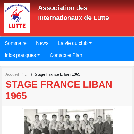
Panneau de gestion des cookies
Association des
Internationaux de Lutte
Sommaire
News
La vie du club
Infos pratiques
Contact et Plan
Accueil
Stage France Liban 1965
STAGE FRANCE LIBAN
1965