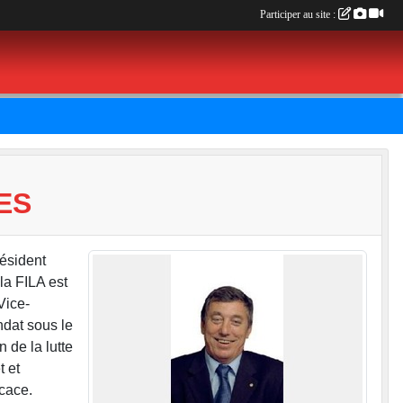
Participer au site :
ES
résident
la FILA est
Vice-
ndat sous le
 de la lutte
t et
icace.