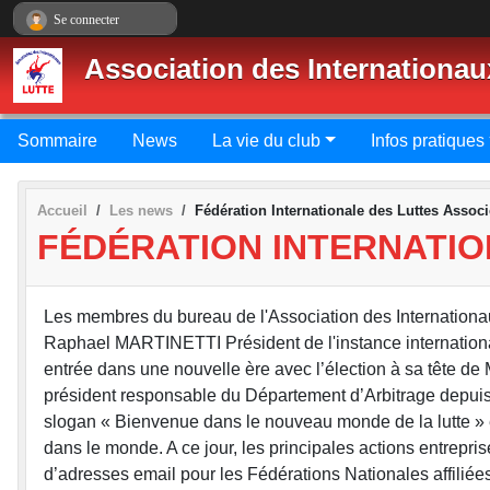
Panneau de gestion des cookies
Se connecter
Association des Internationau
Sommaire
News
La vie du club
Infos pratiques
Accueil
Les news
Fédération Internationale des Luttes Assoc
FÉDÉRATION INTERNATIO
Les membres du bureau de l'Association des Internationau
Raphael MARTINETTI Président de l'instance internationale
entrée dans une nouvelle ère avec l’élection à sa tête d
président responsable du Département d’Arbitrage depuis 
slogan « Bienvenue dans le nouveau monde de la lutte » et
dans le monde. A ce jour, les principales actions entreprise
d’adresses email pour les Fédérations Nationales affiliées