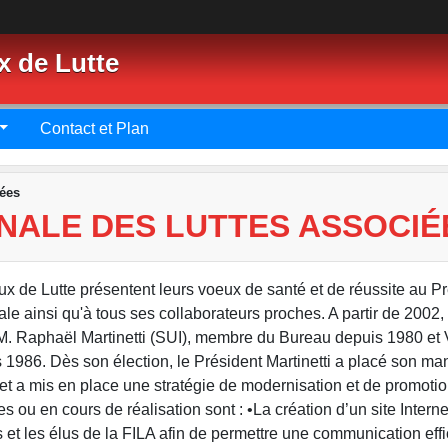
x de Lutte
Contact et Plan
iées
NALE DES LUTTES ASSOCIÉ
x de Lutte présentent leurs voeux de santé et de réussite au P
 ainsi qu'à tous ses collaborateurs proches. A partir de 2002, 
e M. Raphaël Martinetti (SUI), membre du Bureau depuis 1980 et 
1986. Dès son élection, le Président Martinetti a placé son ma
 a mis en place une stratégie de modernisation et de promotion
s ou en cours de réalisation sont : •La création d’un site Interne
 et les élus de la FILA afin de permettre une communication eff