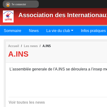
Panneau de gestion des cookies
Se connecter
Association des Internationau
Sommaire
News
La vie du club
Infos pratiques
Accueil
Les news
A.INS
A.INS
L'assemblée generale de l'A.INS se déroulera a l'insep me
Voir toutes les news