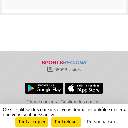
SPORTS
REGIONS
68096
visites
Charte cookies
Gestion des cookies
Informations légales
Signaler un contenu inapproprié
Ce site utilise des cookies et vous donne le contrôle sur ceux
que vous souhaitez activer
Tout accepter
Tout refuser
Personnaliser
Envie de participer ?
Connexion