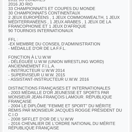
2016 JO RIO
33 CHAMPIONNATS ET COUPES DU MONDE
30 CHAMPIONNATS CONTINENTAUX
2 JEUX EUROPÉENS , 1 JEUX COMMONWEALTH, 1 JEUX
MÉDITERRANÉENS , 1 JEUX ARABES , 1 JEUX DE LA
FRANCOPHONIE ET 1 JEUX D'AFRIQUE
90 TOURNOIS INTERNATIONAUX
FFL :
-EX MEMBRE DU CONSEIL D'ADMINISTRATION
- MÉDAILLE D'OR DE LA F.F.L.
FONCTION À L'U.W.W
- DÉLÉGUÉE U.W.W (UNION WRESTLING WORD)
ANCIENNEMENT F.I.L.A.
- INSTRUCTEUR U.W.W 2014
- SUPERVISEUR U.W.W. 2015
- ASSISTANT-INSTRUCTEUR U.W.W. 2016
DISTINCTIONS FRANÇAISES ET INTERNATIONALES
- 2003 MÉDAILLE D'OR JEUNESSE ET SPORTS PAR
MONSIEUR JEAN-FRANÇOIS LAMOUR. RÉPUBLIQUE
FRANÇAISE
- 2004 LE DIPLÔME "FEMME ET SPORT" DU MÉRITE
REMIS PAR MONSIEUR JACQUES ROGGE PRÉSIDENT DU
C.I.O
- 2008 SIFFLET D'OR DE L'U.W.W
- 2016 CHEVALIER DE L'ORDRE NATIONAL DU MÉRITE
RÉPUBLIQUE FRANÇAISE