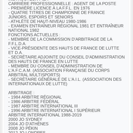
CARRIÈRE PROFESSIONNELLE : AGENT DE LA POSTE
- PREMIÈRE LICENCE À LA F.F.L. EN 1976
- QUATRE TITRES DE CHAMPIONNE DE FRANCE
JUNIORS, ESPOIRS ET SENIORS
- ATHLÈTE DE HAUT-NIVEAU 1980-1986
- EXAMEN ENTRAÎNEUR RÉGIONAL 1981 ET ENTRAÎNEUR
NATIONAL 1982
FONCTIONS ACTUELLES :
- MEMBRE DE LA COMMISSION D'ARBITRAGE DE LA
F.F.L.D.A.
- VICE-PRÉSIDENTE DES HAUTS DE FRANCE DE LUTTE
ET D.A.
- SECRÉTAIRE ADJOINTE DU CONSEIL D'ADMINISTRATION
DES HAUTS DE FRANCE EN LUTTE
- MEMBRE DU CONSEIL D'ADMINISTRATION DE
L'A.F.C.A.M. (ASSOCIATION FRANÇAISE DU CORPS
ARBITRAL MULTISPORTS)
- SECRÉTAIRE GÉNÉRALE DE L'A.I.L. (ASSOCIATION DES
INTERNATIONAUX DE LUTTE)
ARBITRAGE :
- 1984 ARBITRE RÉGIONAL
- 1986 ARBITRE FÉDÉRAL
- 1987 ARBITRE INTERNATIONAL III
- 1996 ARBITRE INTERNATIONAL I SUPÉRIEUR
ARBITRE INTERNATIONAL 1988-2019
2000 JO SYDNEY
2004 JO D'ATHÈNES
2008 JO PÉKIN
2012 JO LONDRES