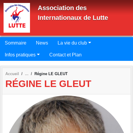
Panneau de gestion des cookies
Association des
Internationaux de Lutte
Sommaire
News
La vie du club
Infos pratiques
Contact et Plan
Accueil
Régine LE GLEUT
RÉGINE LE GLEUT