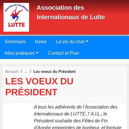
Panneau de gestion des cookies
Association des
Internationaux de Lutte
Sommaire
News
La vie du club
Infos pratiques
Contact et Plan
Accueil
Les voeux du Président
LES VOEUX DU
PRÉSIDENT
A tous les adhérents de l'Association des
Internationaux de LUTTE, l' A.I.L., le
Président souhaite des Fêtes de Fin
d'Année empreintes de bonheur, et formule