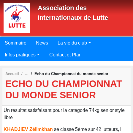
Panneau de gestion des cookies
Association des
Internationaux de Lutte
Sommaire
News
La vie du club
Infos pratiques
Contact et Plan
Accueil
Echo du Championnat du monde senior
ECHO DU CHAMPIONNAT
DU MONDE SENIOR
Un résultat satisfaisant pour la catégorie 74kg senior style
libre
KHADJIEV Zélimkhan
se classe 5ème sur 42 lutteurs, il